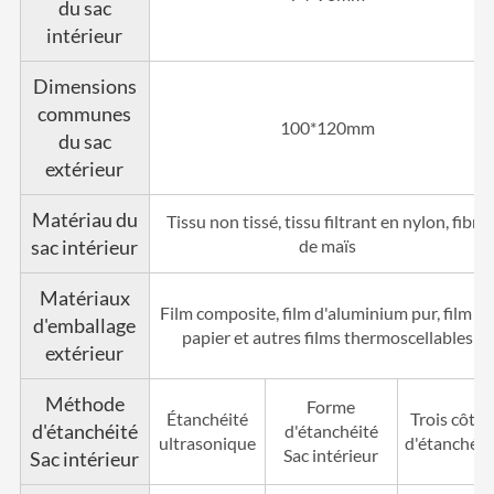
du sac
intérieur
Dimensions
communes
100*120mm
du sac
extérieur
Matériau du
Tissu non tissé, tissu filtrant en nylon, fibre
sac intérieur
de maïs
Matériaux
Film composite, film d'aluminium pur, film d
d'emballage
papier et autres films thermoscellables
extérieur
Méthode
Forme
Étanchéité
Trois côtés
d'étanchéité
d'étanchéité
ultrasonique
d'étanchéit
Sac intérieur
Sac intérieur