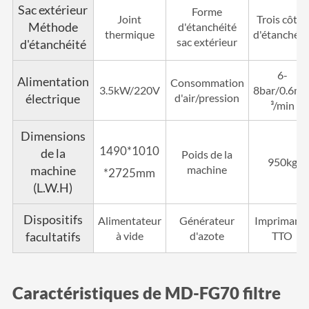
Sac extérieur
Forme
Joint
Trois côtés
Méthode
d'étanchéité
thermique
d'étanchéit
sac extérieur
d'étanchéité
6-
Alimentation
Consommation
3.5kW/220V
8bar/0.6m
électrique
d'air/pression
³/min
Dimensions
1490*1010
de la
Poids de la
950kg
machine
machine
*2725mm
(L.W.H)
Dispositifs
Alimentateur
Générateur
Imprimant
facultatifs
à vide
d'azote
TTO
Caractéristiques de MD-FG70 filtre