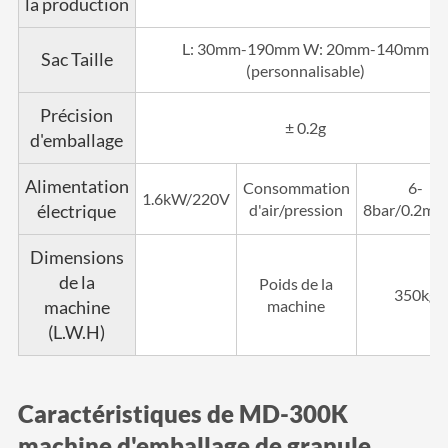
la production
L: 30mm-190mm W: 20mm-140mm
Sac Taille
(personnalisable)
Précision
± 0.2g
d'emballage
Alimentation
Consommation
6-
1.6kW/220V
électrique
d'air/pression
8bar/0.2m³/
Dimensions
de la
Poids de la
350kg
machine
machine
(L.W.H)
Caractéristiques de MD-300K
machine d'emballage de granule