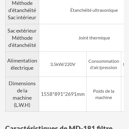
Méthode
d'étanchéité
Étanchéité ultrasonique
Sac intérieur
Sac extérieur
Méthode
Joint thermique
d'étanchéité
Alimentation
Consommation
3.5kW/220V
8b
électrique
d'air/pression
Dimensions
de la
Poids de la
1558*891*2691mm
machine
machine
(L.W.H)
Caractéristiques de MD-181 filtre