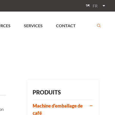
FR

URCES
SERVICES
CONTACT

PRODUITS
Machine d'emballage de
on
café