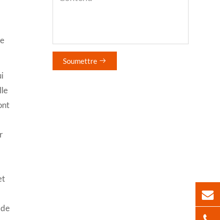
re
Soumettre

i
lle
ont
r
et
 de