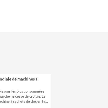
diale de machines à
boissons les plus consommées
arché ne cesse de croître. La
hine à sachets de thé, en tant
l'emballage du thé, est