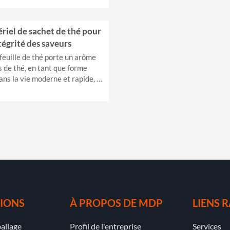
riel de sachet de thé pour
ntégrité des saveurs
feuille de thé porte un arôme
 de thé, en tant que forme
ns la vie moderne et rapide, le
 est crucial pour maintenir...
IONS
À PROPOS DE MDP
LIENS 
allage
Profil de l'entreprise
Services