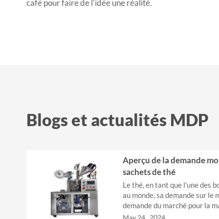
café pour faire de l'idée une réalité.
Blogs et actualités MDP
Aperçu de la demande mon
sachets de thé
Le thé, en tant que l'une des 
au monde, sa demande sur le m
demande du marché pour la mac
qu'équipement important pour 
May 24 , 2024