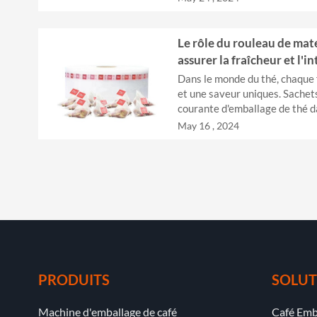
également en croissance...
Le rôle du rouleau de maté
assurer la fraîcheur et l'i
Dans le monde du thé, chaque 
et une saveur uniques. Sachets
courante d'emballage de thé da
choix des rouleaux de matériau
May 16 , 2024
PRODUITS
SOLUT
Machine d'emballage de café
Café Emb