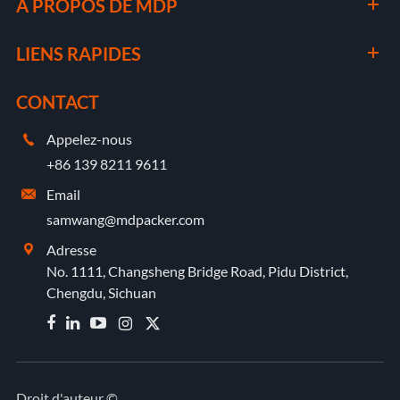
À PROPOS DE MDP
LIENS RAPIDES
CONTACT
Appelez-nous

+86 139 8211 9611
Email

samwang@mdpacker.com
Adresse

No. 1111, Changsheng Bridge Road, Pidu District,
Chengdu, Sichuan


Droit d'auteur ©